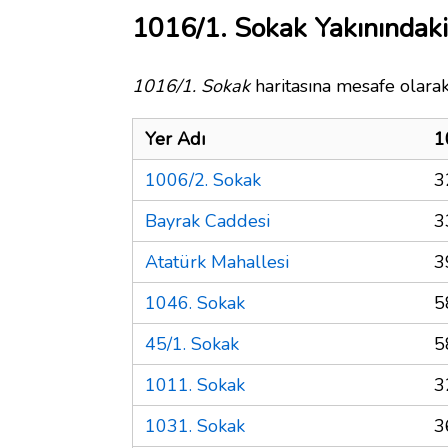
1016/1. Sokak Yakınındaki
1016/1. Sokak
haritasına mesafe olarak
Yer Adı
1
1006/2. Sokak
3
Bayrak Caddesi
3
Atatürk Mahallesi
3
1046. Sokak
5
45/1. Sokak
5
1011. Sokak
3
1031. Sokak
3