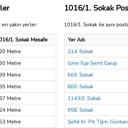
ler
1016/1. Sokak Po
 en yakın yerler:
1016/1. Sokak ile aynı post
016/1. Sokak Mesafe
Yer Adı
20 Metre
214. Sokak
30 Metre
İzmir İlçe Semt Garajı
99 Metre
669. Sokak
85 Metre
800. Sokak
87 Metre
1143/2. Sokak
24 Metre
958. Sokak
63 Metre
Şehit Kr. Pit. Tğm. Günka