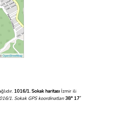
 ©
OpenStreetMap
ğlıdır.
1016/1. Sokak haritası
İzmir ili
016/1. Sokak GPS koordinatları
38° 17´