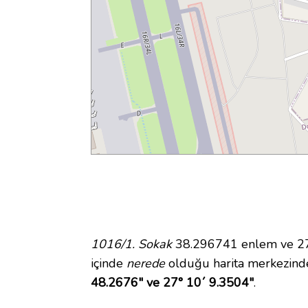
1016/1. Sokak
38.296741 enlem ve 27.
içinde
nerede
olduğu harita merkezind
48.2676" ve 27° 10´ 9.3504"
.