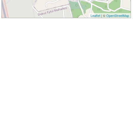
Leaflet
| ©
OpenStreetMap