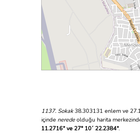
1137. Sokak
38.303131 enlem ve 27.17
içinde
nerede
olduğu harita merkezind
11.2716" ve 27° 10´ 22.2384"
.