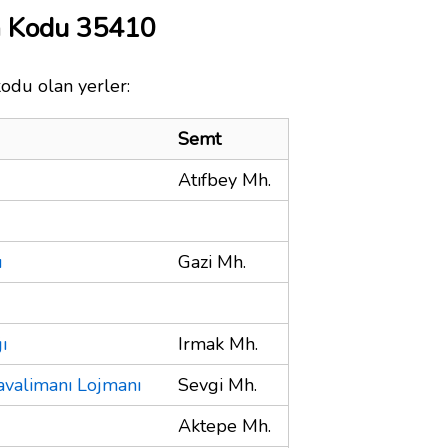
a Kodu 35410
kodu olan yerler:
Semt
Atıfbey Mh.
ı
Gazi Mh.
ı
Irmak Mh.
valimanı Lojmanı
Sevgi Mh.
Aktepe Mh.