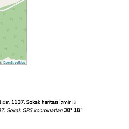
 ©
OpenStreetMap
ıdır.
1137. Sokak haritası
İzmir ili
7. Sokak GPS koordinatları
38° 18´