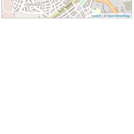
Leaflet
| ©
OpenStreetMap