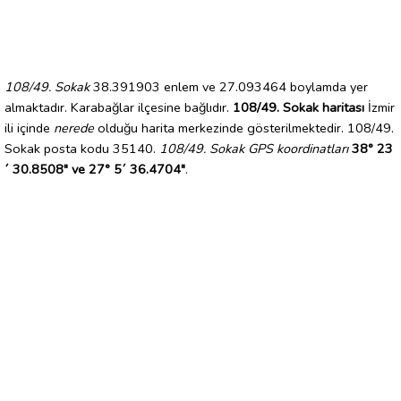
108/49. Sokak
38.391903 enlem ve 27.093464 boylamda yer
almaktadır. Karabağlar ilçesine bağlıdır.
108/49. Sokak haritası
İzmir
ili içinde
nerede
olduğu harita merkezinde gösterilmektedir. 108/49.
Sokak posta kodu 35140.
108/49. Sokak GPS koordinatları
38° 23
´ 30.8508" ve 27° 5´ 36.4704"
.