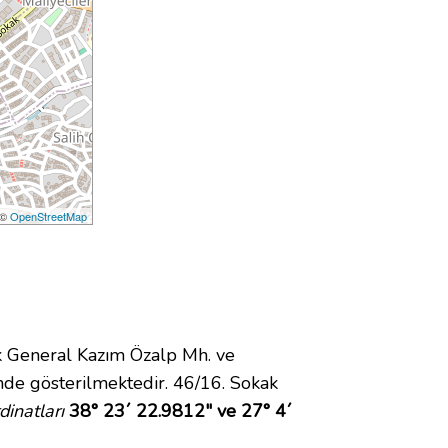
 ©
OpenStreetMap
 General Kazım Özalp Mh. ve
de gösterilmektedir. 46/16. Sokak
inatları
38° 23´ 22.9812" ve 27° 4´