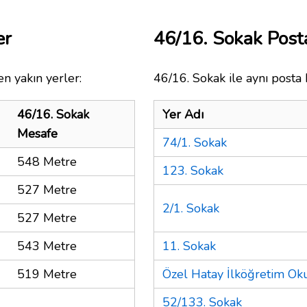
er
46/16. Sokak Pos
n yakın yerler:
46/16. Sokak ile aynı posta 
46/16. Sokak
Yer Adı
Mesafe
74/1. Sokak
548 Metre
123. Sokak
527 Metre
2/1. Sokak
527 Metre
543 Metre
11. Sokak
519 Metre
Özel Hatay İlköğretim Ok
52/133. Sokak