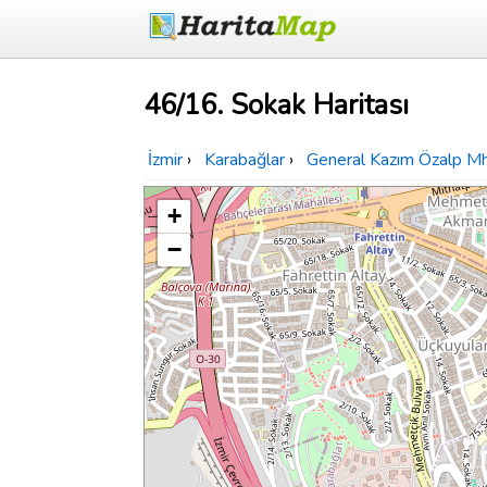
46/16. Sokak Haritası
İzmir
›
Karabağlar
›
General Kazım Özalp Mh
+
−