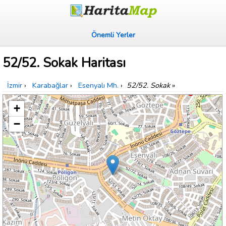
Önemli Yerler
52/52. Sokak Haritası
İzmir
›
Karabağlar
›
Esenyalı Mh.
›
52/52. Sokak
»
+
−