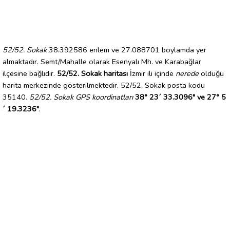
52/52. Sokak
38.392586 enlem ve 27.088701 boylamda yer
almaktadır. Semt/Mahalle olarak Esenyalı Mh. ve Karabağlar
ilçesine bağlıdır.
52/52. Sokak haritası
İzmir ili içinde
nerede
olduğu
harita merkezinde gösterilmektedir. 52/52. Sokak posta kodu
35140.
52/52. Sokak GPS koordinatları
38° 23´ 33.3096" ve 27° 5
´ 19.3236"
.