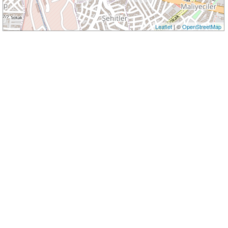
Leaflet
| ©
OpenStreetMap