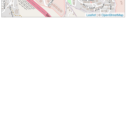
Leaflet
| ©
OpenStreetMap