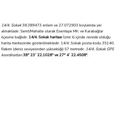
14/4. Sokak
38.389473 enlem ve 27.072903 boylamda yer
almaktadır. Semt/Mahalle olarak Esentepe Mh. ve Karabağlar
ilçesine bağlıdır.
14/4. Sokak haritası
İzmir ili içinde
nerede
olduğu
harita merkezinde gösterilmektedir. 14/4. Sokak posta kodu 35140.
Rakımı (deniz seviyesinden yüksekliği) 57 metredir.
14/4. Sokak GPS
koordinatları
38° 23´ 22.1028" ve 27° 4´ 22.4508"
.