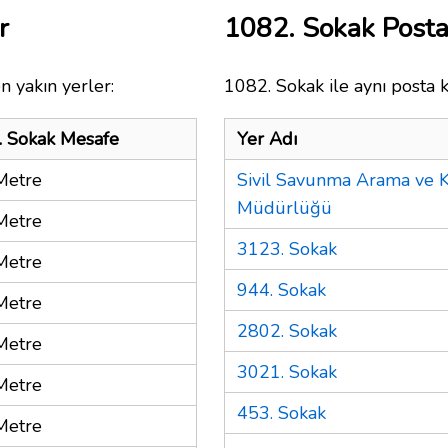
r
1082. Sokak Post
n yakın yerler:
1082. Sokak ile aynı posta 
. Sokak Mesafe
Yer Adı
Metre
Sivil Savunma Arama ve K
Müdürlüğü
Metre
3123. Sokak
Metre
944. Sokak
Metre
2802. Sokak
Metre
3021. Sokak
Metre
453. Sokak
Metre