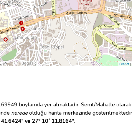
Leaflet
|
9949 boylamda yer almaktadır. Semt/Mahalle olarak H
içinde
nerede
olduğu harita merkezinde gösterilmektedir
 41.6424" ve 27° 10´ 11.8164"
.