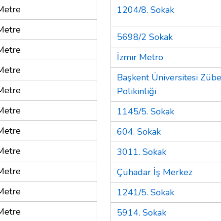
Metre
1204/8. Sokak
Metre
5698/2 Sokak
Metre
İzmir Metro
Metre
Başkent Üniversitesi Zü
Metre
Polikinliği
Metre
1145/5. Sokak
Metre
604. Sokak
Metre
3011. Sokak
Metre
Çuhadar İş Merkez
Metre
1241/5. Sokak
Metre
5914. Sokak