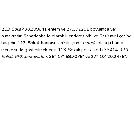
113. Sokak
38.299641 enlem ve 27.172291 boylamda yer
almaktadır. Semt/Mahalle olarak Menderes Mh. ve Gaziemir ilçesine
bağlıdır.
113. Sokak haritası
İzmir ili içinde
nerede
olduğu harita
merkezinde gösterilmektedir. 113. Sokak posta kodu 35414.
113.
Sokak GPS koordinatları
38° 17´ 58.7076" ve 27° 10´ 20.2476"
.