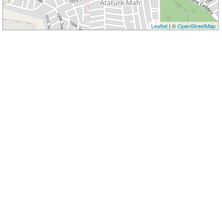
Leaflet
| ©
OpenStreetMap