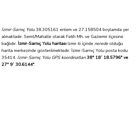
İzmir-Sarnıç Yolu
38.305161 enlem ve 27.158504 boylamda yer
almaktadır. Semt/Mahalle olarak Fatih Mh. ve Gaziemir ilçesine
bağlıdır.
İzmir-Sarnıç Yolu haritası
Izmir ili içinde
nerede
olduğu
harita merkezinde gösterilmektedir. İzmir-Sarnıç Yolu posta kodu
35414.
İzmir-Sarnıç Yolu GPS koordinatları
38° 18´ 18.5796" ve
27° 9´ 30.6144"
.