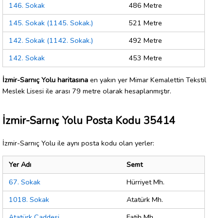
146. Sokak
486 Metre
145. Sokak (1145. Sokak.)
521 Metre
142. Sokak (1142. Sokak.)
492 Metre
142. Sokak
453 Metre
İzmir-Sarnıç Yolu haritasına
en yakın yer Mimar Kemalettin Tekstil
Meslek Lisesi ile arası 79 metre olarak hesaplanmıştır.
İzmir-Sarnıç Yolu Posta Kodu 35414
İzmir-Sarnıç Yolu ile aynı posta kodu olan yerler:
Yer Adı
Semt
67. Sokak
Hürriyet Mh.
1018. Sokak
Atatürk Mh.
Atatürk Caddesi
Fatih Mh.