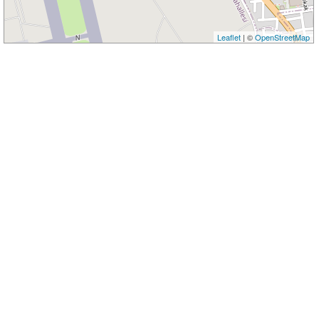
Leaflet
| ©
OpenStreetMap