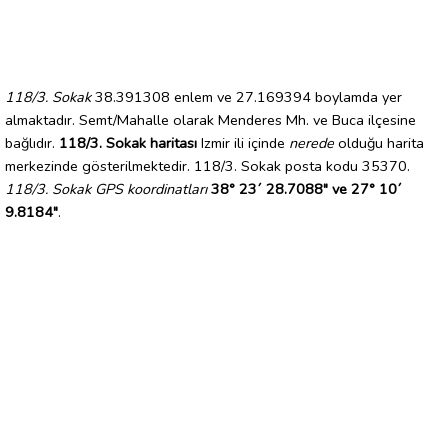
118/3. Sokak
38.391308 enlem ve 27.169394 boylamda yer
almaktadır. Semt/Mahalle olarak Menderes Mh. ve Buca ilçesine
bağlıdır.
118/3. Sokak haritası
Izmir ili içinde
nerede
olduğu harita
merkezinde gösterilmektedir. 118/3. Sokak posta kodu 35370.
118/3. Sokak GPS koordinatları
38° 23´ 28.7088" ve 27° 10´
9.8184"
.