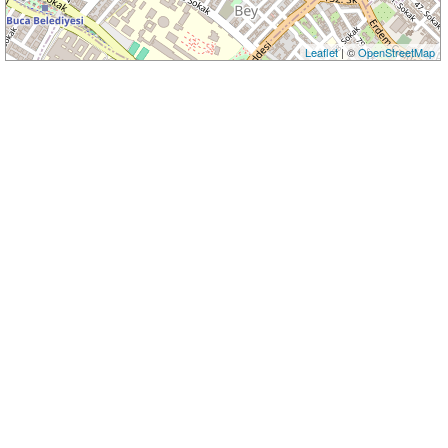
Leaflet
| ©
OpenStreetMap