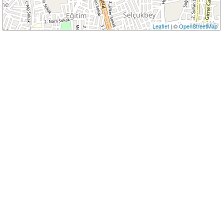
Leaflet
| ©
OpenStreetMap