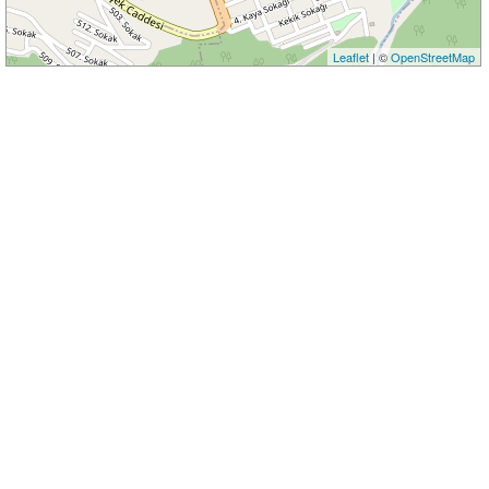
Leaflet
| ©
OpenStreetMap