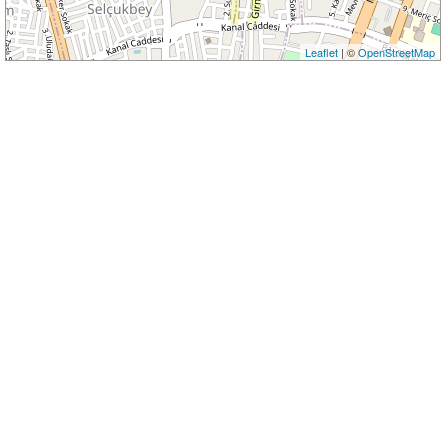
Leaflet
| ©
OpenStreetMap