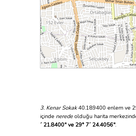
3. Kenar Sokak
40.189400 enlem ve 29.
içinde
nerede
olduğu harita merkezinde
´ 21.8400" ve 29° 7´ 24.4056"
.