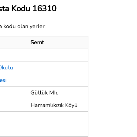
osta Kodu 16310
a kodu olan yerler:
Semt
Okulu
esi
Güllük Mh.
Hamamlıkızık Köyü