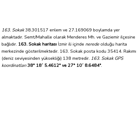
163. Sokak
38.301517 enlem ve 27.169069 boylamda yer
almaktadır. Semt/Mahalle olarak Menderes Mh. ve Gaziemir ilçesine
bağlıdır.
163. Sokak haritası
İzmir ili içinde
nerede
olduğu harita
merkezinde gösterilmektedir. 163. Sokak posta kodu 35414. Rakımı
(deniz seviyesinden yüksekliği) 138 metredir.
163. Sokak GPS
koordinatları
38° 18´ 5.4612" ve 27° 10´ 8.6484"
.