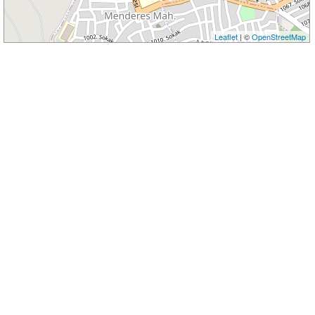
Leaflet
| ©
OpenStreetMap