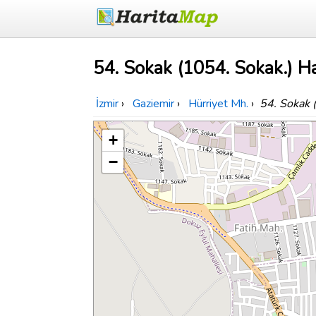
54. Sokak (1054. Sokak.) Ha
İzmir
›
Gaziemir
›
Hürriyet Mh.
›
54. Sokak 
+
−