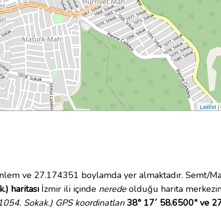
Leaflet
|
lem ve 27.174351 boylamda yer almaktadır. Semt/Maha
.) haritası
İzmir ili içinde
nerede
olduğu harita merkezin
1054. Sokak.) GPS koordinatları
38° 17´ 58.6500" ve 2