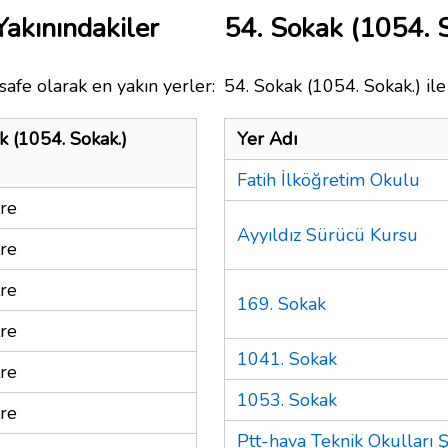
Yakınındakiler
54. Sokak (1054. 
afe olarak en yakın yerler:
54. Sokak (1054. Sokak.) ile
k (1054. Sokak.)
Yer Adı
Fatih İlköğretim Okulu
re
Ayyıldız Sürücü Kursu
re
re
169. Sokak
re
1041. Sokak
re
1053. Sokak
re
Ptt-hava Teknik Okulları 