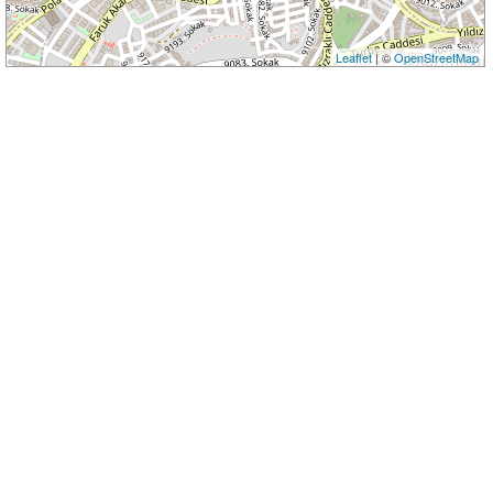
Leaflet
| ©
OpenStreetMap