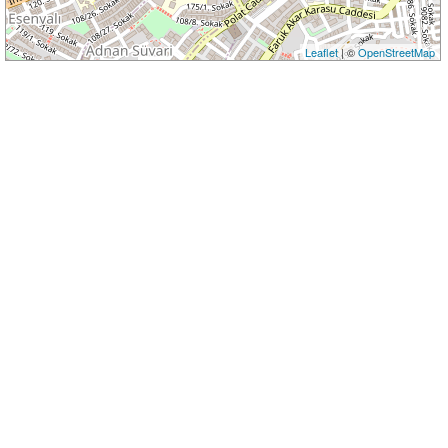
Leaflet
| ©
OpenStreetMap