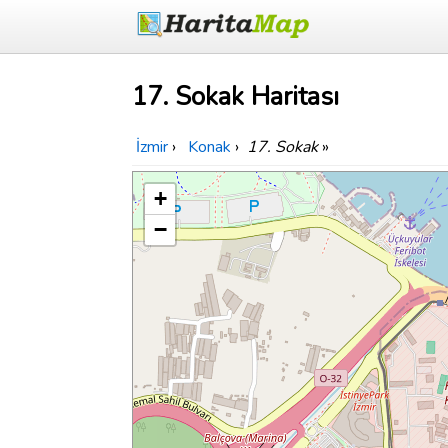
17. Sokak Haritası
İzmir
›
Konak
›
17. Sokak
»
+
−