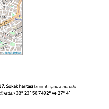
 ©
OpenStreetMap
17. Sokak haritası
İzmir ili içinde
nerede
inatları
38° 23´ 56.7492" ve 27° 4´