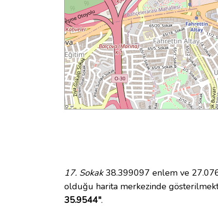
17. Sokak
38.399097 enlem ve 27.07665
olduğu harita merkezinde gösterilmek
35.9544"
.