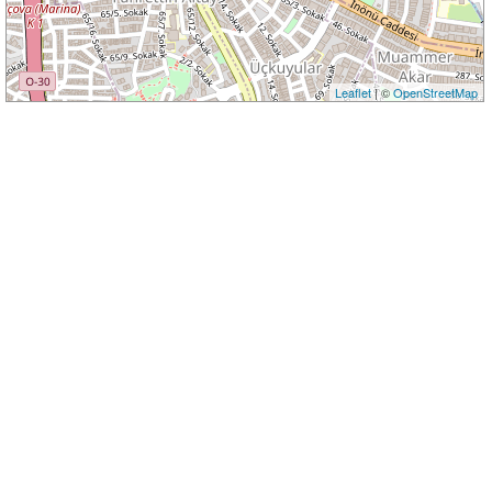
Leaflet
| ©
OpenStreetMap