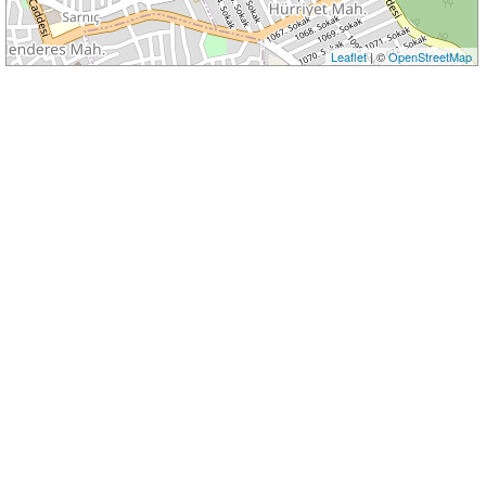
Leaflet
| ©
OpenStreetMap