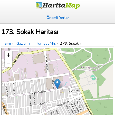
Önemli Yerler
173. Sokak Haritası
İzmir
›
Gaziemir
›
Hürriyet Mh.
›
173. Sokak
»
+
−