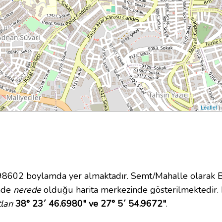
Leaflet
|
02 boylamda yer almaktadır. Semt/Mahalle olarak Bası
inde
nerede
olduğu harita merkezinde gösterilmektedir. R
ları
38° 23´ 46.6980" ve 27° 5´ 54.9672"
.