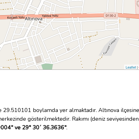
Leaflet
|
29.510101 boylamda yer almaktadır. Altınova ilçesine 
erkezinde gösterilmektedir. Rakımı (deniz seviyesinden
9004" ve 29° 30´ 36.3636"
.