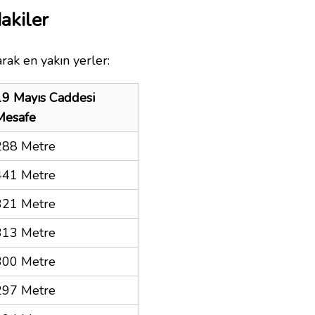
akiler
rak en yakın yerler:
19 Mayıs Caddesi
Mesafe
288 Metre
441 Metre
321 Metre
313 Metre
300 Metre
297 Metre