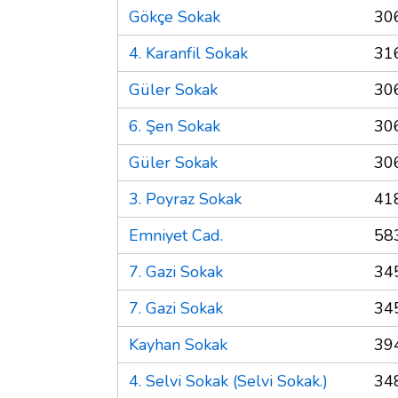
Gökçe Sokak
30
4. Karanfil Sokak
31
Güler Sokak
30
6. Şen Sokak
30
Güler Sokak
30
3. Poyraz Sokak
41
Emniyet Cad.
58
7. Gazi Sokak
34
7. Gazi Sokak
34
Kayhan Sokak
39
4. Selvi Sokak (Selvi Sokak.)
34