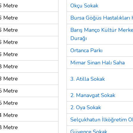
6 Metre
Okçu Sokak
6 Metre
Bursa Göğüs Hastalıkları 
6 Metre
Barış Manço Kültür Merke
Durağı
6 Metre
Ortanca Parkı
6 Metre
Mimar Sinan Halı Saha
8 Metre
3 Metre
3. Atilla Sokak
5 Metre
2. Manavgat Sokak
5 Metre
2. Oya Sokak
4 Metre
Selçukhatun İlköğretim O
8 Metre
Güvence Sokak