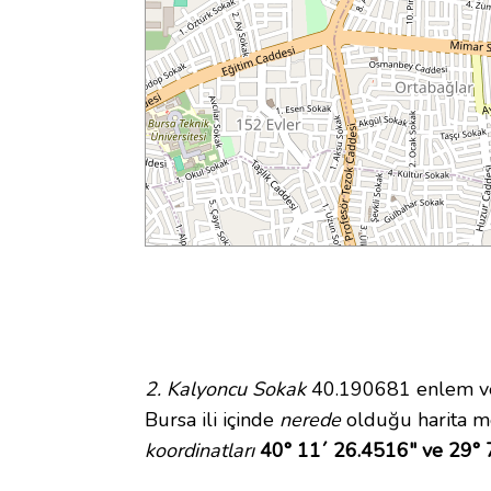
2. Kalyoncu Sokak
40.190681 enlem ve 
Bursa ili içinde
nerede
olduğu harita m
koordinatları
40° 11´ 26.4516" ve 29° 