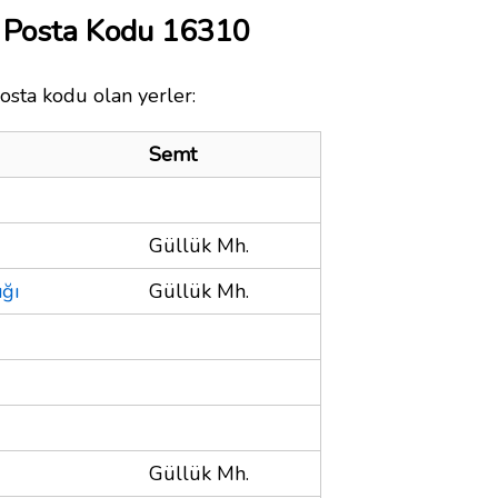
k Posta Kodu 16310
osta kodu olan yerler:
Semt
Güllük Mh.
ığı
Güllük Mh.
Güllük Mh.