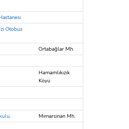
Hastanesi
zi Otobüs
Ortabağlar Mh.
Hamamlıkızık
Köyü
kulu
Mimarsinan Mh.