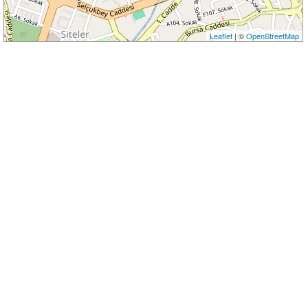
Leaflet
| ©
OpenStreetMap