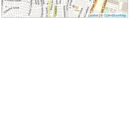
Leaflet
| ©
OpenStreetMap