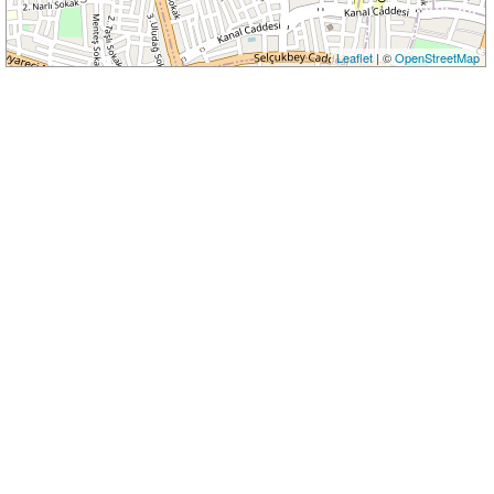
Leaflet
| ©
OpenStreetMap