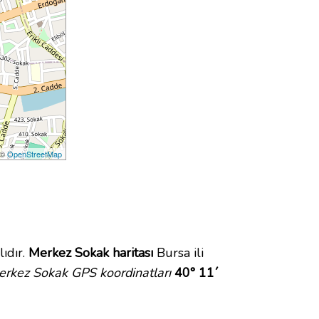
 ©
OpenStreetMap
ıdır.
Merkez Sokak haritası
Bursa ili
erkez Sokak GPS koordinatları
40° 11´