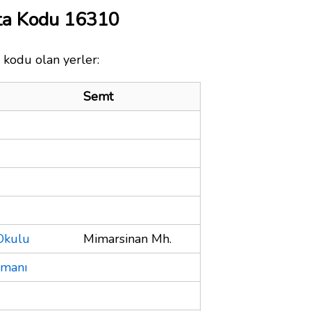
ta Kodu 16310
 kodu olan yerler:
Semt
Okulu
Mimarsinan Mh.
jmanı