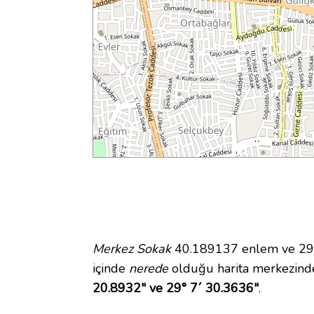
Merkez Sokak
40.189137 enlem ve 29.1
içinde
nerede
olduğu harita merkezind
20.8932" ve 29° 7´ 30.3636"
.