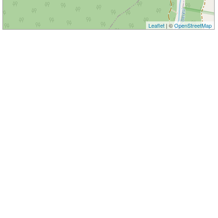
Leaflet
| ©
OpenStreetMap