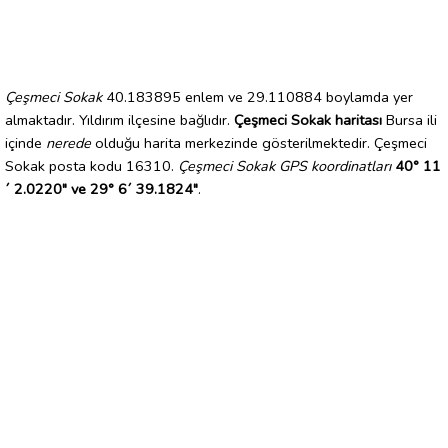
Çeşmeci Sokak
40.183895 enlem ve 29.110884 boylamda yer
almaktadır. Yıldırım ilçesine bağlıdır.
Çeşmeci Sokak haritası
Bursa ili
içinde
nerede
olduğu harita merkezinde gösterilmektedir. Çeşmeci
Sokak posta kodu 16310.
Çeşmeci Sokak GPS koordinatları
40° 11
´ 2.0220" ve 29° 6´ 39.1824"
.