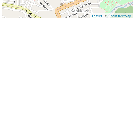
Leaflet
| ©
OpenStreetMap