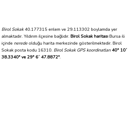
Birol Sokak
40.177315 enlem ve 29.113302 boylamda yer
almaktadır. Yıldırım ilçesine bağlıdır.
Birol Sokak haritası
Bursa ili
içinde
nerede
olduğu harita merkezinde gösterilmektedir. Birol
Sokak posta kodu 16310.
Birol Sokak GPS koordinatları
40° 10´
38.3340" ve 29° 6´ 47.8872"
.