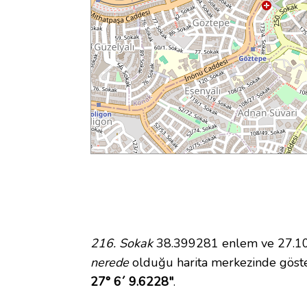
216. Sokak
38.399281 enlem ve 27.102
nerede
olduğu harita merkezinde göste
27° 6´ 9.6228"
.