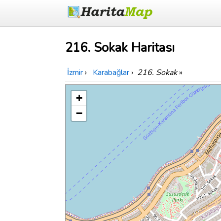
216. Sokak Haritası
İzmir
›
Karabağlar
›
216. Sokak
»
+
−