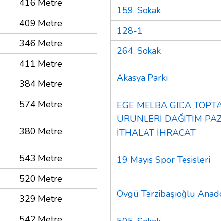
416 Metre
159. Sokak
409 Metre
128-1
346 Metre
264. Sokak
411 Metre
Akasya Parkı
384 Metre
574 Metre
EGE MELBA GIDA TOPTA
ÜRÜNLERİ DAĞITIM P
380 Metre
İTHALAT İHRACAT
543 Metre
19 Mayıs Spor Tesisleri
520 Metre
Övgü Terzibaşıoğlu Anado
329 Metre
542 Metre
505. Sokak