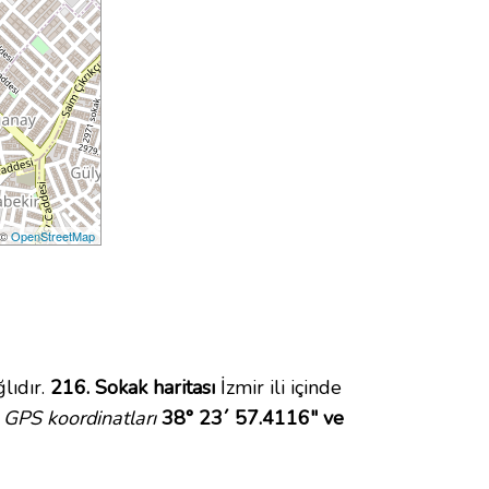
 ©
OpenStreetMap
lıdır.
216. Sokak haritası
İzmir ili içinde
GPS koordinatları
38° 23´ 57.4116" ve