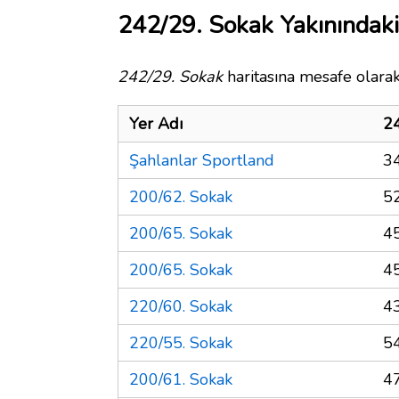
242/29. Sokak Yakınındaki
242/29. Sokak
haritasına mesafe olarak
Yer Adı
24
Şahlanlar Sportland
3
200/62. Sokak
5
200/65. Sokak
4
200/65. Sokak
4
220/60. Sokak
4
220/55. Sokak
5
200/61. Sokak
4