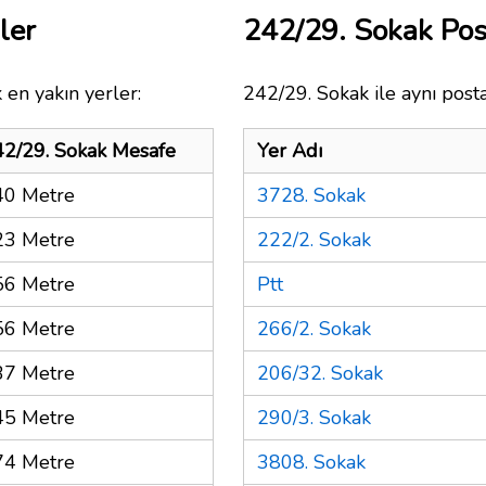
ler
242/29. Sokak Po
 en yakın yerler:
242/29. Sokak ile aynı post
2/29. Sokak Mesafe
Yer Adı
40 Metre
3728. Sokak
23 Metre
222/2. Sokak
56 Metre
Ptt
56 Metre
266/2. Sokak
37 Metre
206/32. Sokak
45 Metre
290/3. Sokak
74 Metre
3808. Sokak