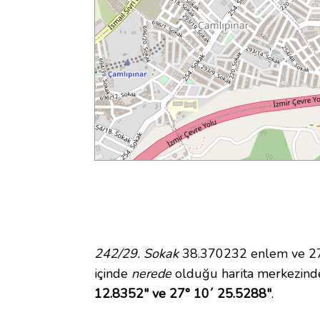
242/29. Sokak
38.370232 enlem ve 27.
içinde
nerede
olduğu harita merkezind
12.8352" ve 27° 10´ 25.5288"
.