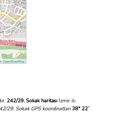
 ©
OpenStreetMap
ır.
242/29. Sokak haritası
İzmir ili
42/29. Sokak GPS koordinatları
38° 22´