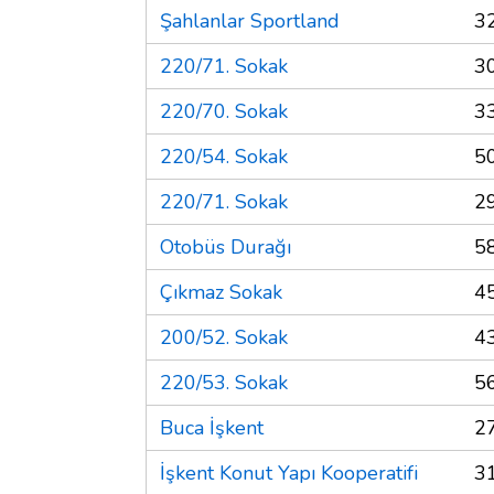
Şahlanlar Sportland
3
220/71. Sokak
3
220/70. Sokak
3
220/54. Sokak
5
220/71. Sokak
2
Otobüs Durağı
5
Çıkmaz Sokak
4
200/52. Sokak
4
220/53. Sokak
5
Buca İşkent
2
İşkent Konut Yapı Kooperatifi
3