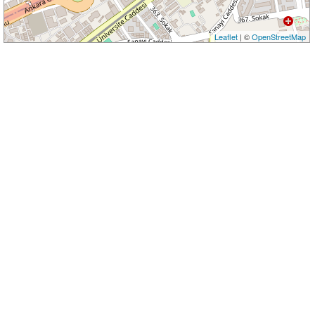
Leaflet
| ©
OpenStreetMap