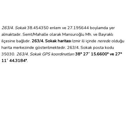
263/4. Sokak
38.454350 enlem ve 27.195644 boylamda yer
almaktadır. Semt/Mahalle olarak Mansuroğlu Mh. ve Bayraklı
ilçesine bağlıdır.
263/4. Sokak haritası
Izmir ili içinde
nerede
olduğu
harita merkezinde gösterilmektedir. 263/4. Sokak posta kodu
35030.
263/4. Sokak GPS koordinatları
38° 27´ 15.6600" ve 27°
11´ 44.3184"
.