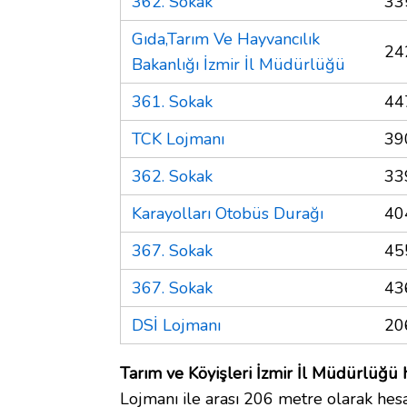
362. Sokak
33
Gıda,Tarım Ve Hayvancılık
24
Bakanlığı İzmir İl Müdürlüğü
361. Sokak
44
TCK Lojmanı
39
362. Sokak
33
Karayolları Otobüs Durağı
40
367. Sokak
45
367. Sokak
43
DSİ Lojmanı
20
Tarım ve Köyişleri İzmir İl Müdürlüğü h
Lojmanı ile arası 206 metre olarak hesa