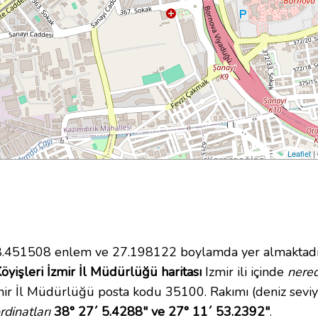
Leaflet
|
.451508 enlem ve 27.198122 boylamda yer almaktadır.
öyişleri İzmir İl Müdürlüğü haritası
Izmir ili içinde
nere
zmir İl Müdürlüğü posta kodu 35100. Rakımı (deniz sevi
dinatları
38° 27´ 5.4288" ve 27° 11´ 53.2392"
.