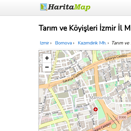
Tarım ve Köyişleri İzmir İl 
Izmir
›
Bornova
›
Kazımdirik Mh.
›
Tarım ve 
+
−