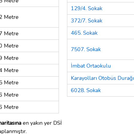
5 Metre
129/4. Sokak
2 Metre
372/7. Sokak
465. Sokak
7 Metre
0 Metre
7507. Sokak
9 Metre
İmbat Ortaokulu
4 Metre
Karayolları Otobüs Durağı
5 Metre
6028. Sokak
6 Metre
6 Metre
aritasına
en yakın yer DSİ
planmıştır.