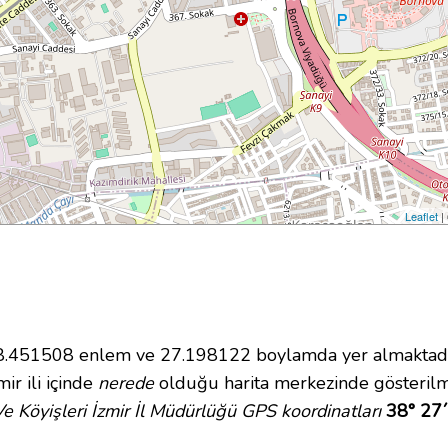
Leaflet
|
.451508 enlem ve 27.198122 boylamda yer almaktadır.
ir ili içinde
nerede
olduğu harita merkezinde gösterilmek
e Köyişleri İzmir İl Müdürlüğü GPS koordinatları
38° 27´