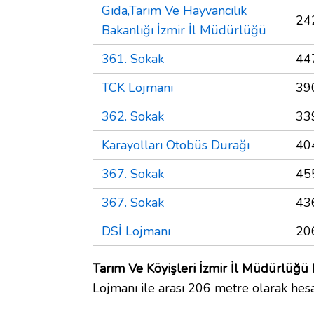
Gıda,Tarım Ve Hayvancılık
24
Bakanlığı İzmir İl Müdürlüğü
361. Sokak
44
TCK Lojmanı
39
362. Sokak
33
Karayolları Otobüs Durağı
40
367. Sokak
45
367. Sokak
43
DSİ Lojmanı
20
Tarım Ve Köyişleri İzmir İl Müdürlüğü 
Lojmanı ile arası 206 metre olarak hesa