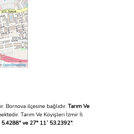
 ©
OpenStreetMap
 Bornova ilçesine bağlıdır.
Tarım Ve
tedir. Tarım Ve Köyişleri İzmir İl
 5.4288" ve 27° 11´ 53.2392"
.