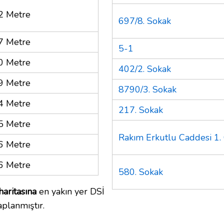
2 Metre
697/8. Sokak
7 Metre
5-1
0 Metre
402/2. Sokak
9 Metre
8790/3. Sokak
4 Metre
217. Sokak
5 Metre
Rakım Erkutlu Caddesi 1.
6 Metre
6 Metre
580. Sokak
haritasına
en yakın yer DSİ
planmıştır.