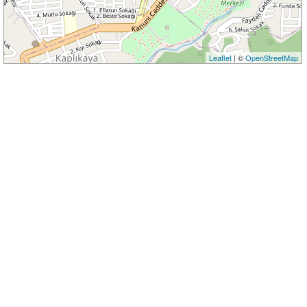
Leaflet
| ©
OpenStreetMap