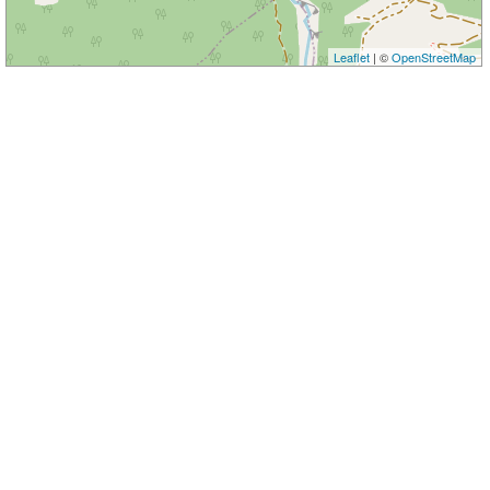
Leaflet
| ©
OpenStreetMap