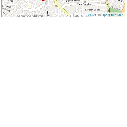
Leaflet
| ©
OpenStreetMap