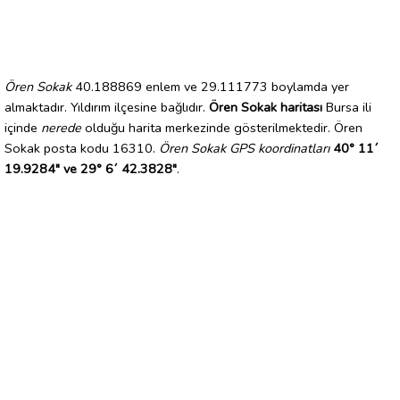
Ören Sokak
40.188869 enlem ve 29.111773 boylamda yer
almaktadır. Yıldırım ilçesine bağlıdır.
Ören Sokak haritası
Bursa ili
içinde
nerede
olduğu harita merkezinde gösterilmektedir. Ören
Sokak posta kodu 16310.
Ören Sokak GPS koordinatları
40° 11´
19.9284" ve 29° 6´ 42.3828"
.