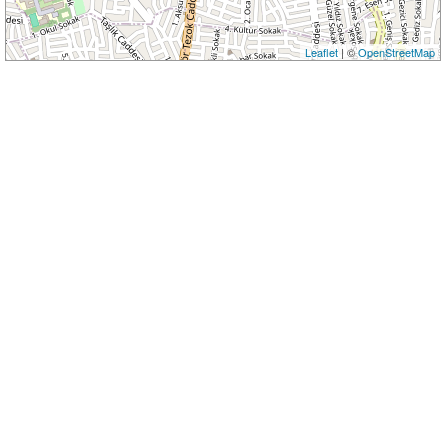
Leaflet
| ©
OpenStreetMap