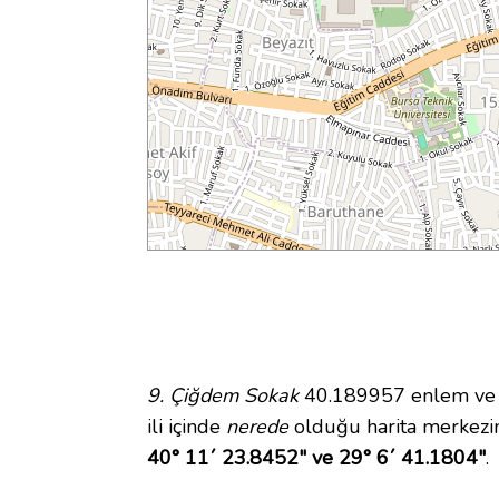
9. Çiğdem Sokak
40.189957 enlem ve 29
ili içinde
nerede
olduğu harita merkezi
40° 11´ 23.8452" ve 29° 6´ 41.1804"
.