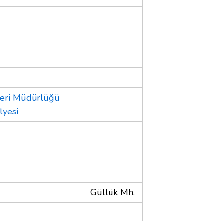
şleri Müdürlüğü
lyesi
Güllük Mh.