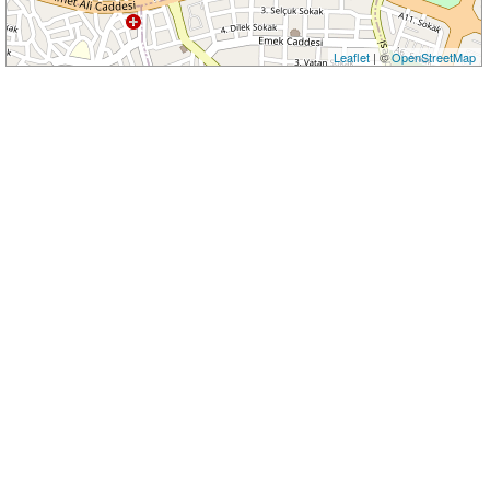
Leaflet
| ©
OpenStreetMap