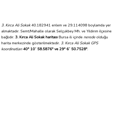
3. Kırca Ali Sokak
40.182941 enlem ve 29.114098 boylamda yer
almaktadır. Semt/Mahalle olarak Selçukbey Mh. ve Yıldırım ilçesine
bağlıdır.
3. Kırca Ali Sokak haritası
Bursa ili içinde
nerede
olduğu
harita merkezinde gösterilmektedir.
3. Kırca Ali Sokak GPS
koordinatları
40° 10´ 58.5876" ve 29° 6´ 50.7528"
.