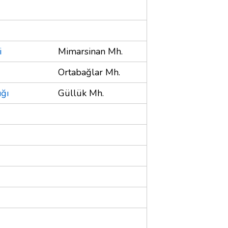
i
Mimarsinan Mh.
Ortabağlar Mh.
ığı
Güllük Mh.