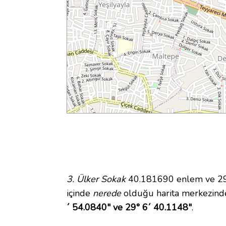
3. Ülker Sokak
40.181690 enlem ve 29.1
içinde
nerede
olduğu harita merkezinde
´ 54.0840" ve 29° 6´ 40.1148"
.