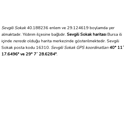
Sevgili Sokak
40.188236 enlem ve 29.124619 boylamda yer
almaktadır. Yıldırım ilçesine bağlıdır.
Sevgili Sokak haritası
Bursa ili
içinde
nerede
olduğu harita merkezinde gösterilmektedir. Sevgili
Sokak posta kodu 16310.
Sevgili Sokak GPS koordinatları
40° 11´
17.6496" ve 29° 7´ 28.6284"
.