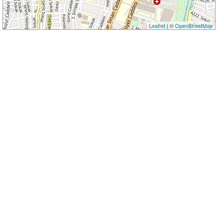
Leaflet
| ©
OpenStreetMap