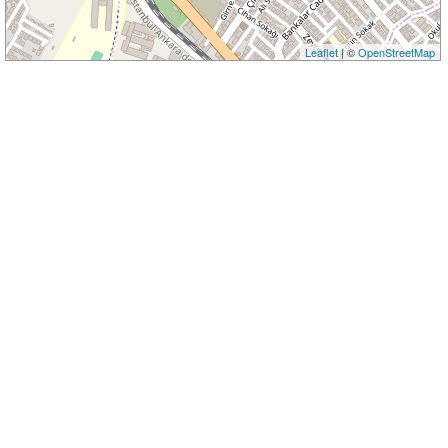
Leaflet
| ©
OpenStreetMap