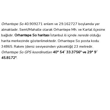
Orhantepe So
40.909271 enlem ve 29.162727 boylamda yer
almaktadır. Semt/Mahalle olarak Orhantepe Mh. ve Kartal ilçesine
bağlıdır.
Orhantepe So haritası
İstanbul ili içinde
nerede
olduğu
harita merkezinde gösterilmektedir. Orhantepe So posta kodu
34865. Rakımı (deniz seviyesinden yüksekliği) 23 metredir.
Orhantepe So GPS koordinatları
40° 54´ 33.3756" ve 29° 9´
45.8172"
.