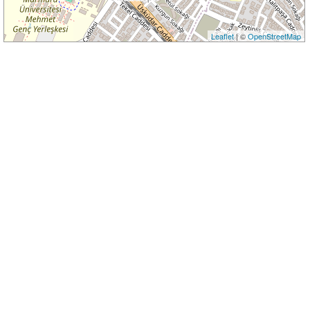
Leaflet
| ©
OpenStreetMap