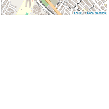
Leaflet
| ©
OpenStreetMap