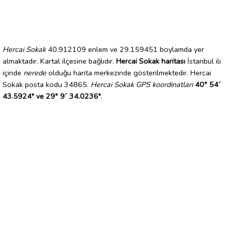
Hercai Sokak
40.912109 enlem ve 29.159451 boylamda yer
almaktadır. Kartal ilçesine bağlıdır.
Hercai Sokak haritası
İstanbul ili
içinde
nerede
olduğu harita merkezinde gösterilmektedir. Hercai
Sokak posta kodu 34865.
Hercai Sokak GPS koordinatları
40° 54´
43.5924" ve 29° 9´ 34.0236"
.