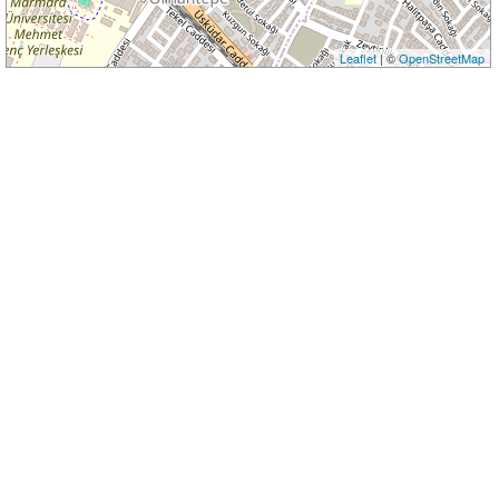
Leaflet
| ©
OpenStreetMap