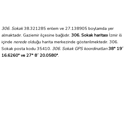
306. Sokak
38.321285 enlem ve 27.138905 boylamda yer
almaktadır. Gaziemir ilçesine bağlıdır.
306. Sokak haritası
İzmir ili
içinde
nerede
olduğu harita merkezinde gösterilmektedir. 306.
Sokak posta kodu 35410.
306. Sokak GPS koordinatları
38° 19´
16.6260" ve 27° 8´ 20.0580"
.